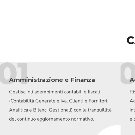
C
01
Amministrazione e Finanza
A
Gestisci gli adempimenti contabili e fiscali
Ri
(Contabilità Generale e Iva, Clienti e Fornitori,
Ag
Analitica e Bilanci Gestionali) con la tranquillità
in
del continuo aggiornamento normativo.
e 