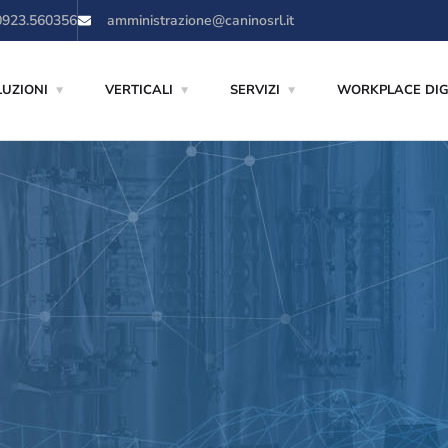
0923.560356
amministrazione@caninosrl.it
LUZIONI
VERTICALI
SERVIZI
WORKPLACE DIG