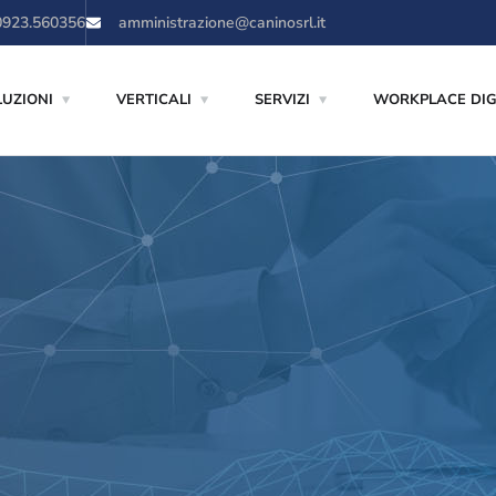
0923.560356
amministrazione@caninosrl.it
LUZIONI
VERTICALI
SERVIZI
WORKPLACE DIG