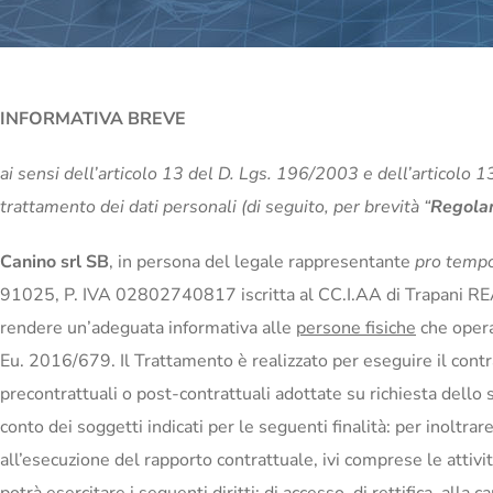
INFORMATIVA BREVE
ai sensi dell’articolo 13 del D. Lgs. 196/2003 e dell’articolo
trattamento dei dati personali (di seguito, per brevità “
Regola
Canino srl SB
, in persona del legale rappresentante
pro temp
91025, P. IVA 02802740817 iscritta al CC.I.AA di Trapani REA 
rendere un’adeguata informativa alle
persone fisiche
che operan
Eu. 2016/679. Il Trattamento è realizzato per eseguire il contra
precontrattuali o post-contrattuali adottate su richiesta dello
conto dei soggetti indicati per le seguenti finalità: per inoltr
all’esecuzione del rapporto contrattuale, ivi comprese le attivit