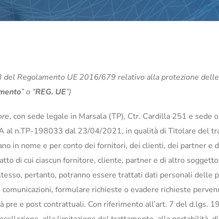
 13 del Regolamento UE 2016/679 relativo alla protezione delle
mento
” o “
REG. UE
”)
ore
, con sede legale in Marsala (TP), Ctr. Cardilla 251 e sede o
al n.TP-198033 dal 23/04/2021, in qualità di Titolare del tra
o in nome e per conto dei fornitori, dei clienti, dei partner e di
tto di cui ciascun fornitore, cliente, partner e di altro soggett
 stesso, pertanto, potranno essere trattati dati personali delle
are comunicazioni, formulare richieste o evadere richieste perven
à pre e post contrattuali. Con riferimento all’art. 7 del d.lgs. 