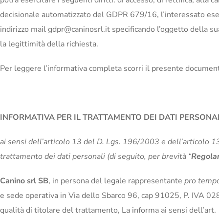
potrà esercitare i seguenti diritti: di accesso, di rettifica, alla
decisionale automatizzato del GDPR 679/16, l’interessato eserci
indirizzo mail gdpr@caninosrl.it specificando l’oggetto della su
la legittimità della richiesta.
Per leggere l’informativa completa scorri il presente documen
INFORMATIVA PER IL TRATTAMENTO DEI DATI PERSONA
ai sensi dell’articolo 13 del D. Lgs. 196/2003 e dell’articolo
trattamento dei dati personali (di seguito, per brevità “
Regola
Canino srl SB
, in persona del legale rappresentante
pro temp
e sede operativa in Via dello Sbarco 96, cap 91025, P. IVA 0
qualità di titolare del trattamento, La informa ai sensi dell’art