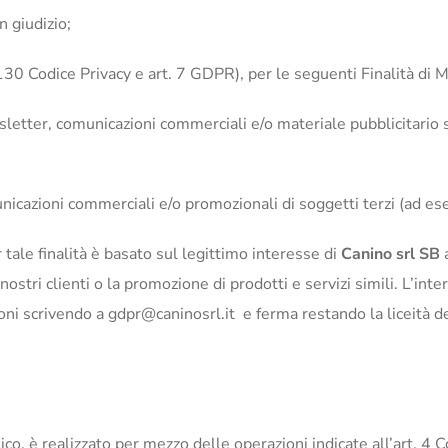
in giudizio;
130 Codice Privacy e art. 7 GDPR), per le seguenti Finalità di 
sletter, comunicazioni commerciali e/o materiale pubblicitario su
municazioni commerciali e/o promozionali di soggetti terzi (ad e
r tale finalità è basato sul legittimo interesse di
Canino srl SB
a
ai nostri clienti o la promozione di prodotti e servizi simili. L’
ni scrivendo a gdpr@caninosrl.it e ferma restando la liceità d
ico, è realizzato per mezzo delle operazioni indicate all’art. 4 C