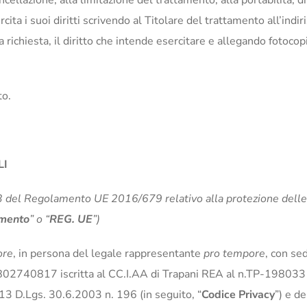
 cancellazione, alla limitazione del trattamento, alla portabilità,
ta i suoi diritti scrivendo al Titolare del trattamento all’indi
a richiesta, il diritto che intende esercitare e allegando fotoco
to.
LI
 13 del Regolamento UE 2016/679 relativo alla protezione delle
mento
” o “
REG. UE
”)
ore
, in persona del legale rappresentante
pro tempore
, con se
2802740817 iscritta al CC.I.AA di Trapani REA al n.TP-198033 
. 13 D.Lgs. 30.6.2003 n. 196 (in seguito, “
Codice Privacy
”) e d