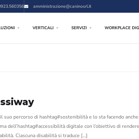
0923.560356
amministrazione@caninosrl.it
LUZIONI
VERTICALI
SERVIZI
WORKPLACE DIG
essiway
l suo percorso di hashtag#sostenibilità e lo sta facendo anche
ma dell’hashtag#accessibilità digitale con l’obiettivo di render
bilità. Ciascuna disabilità si traduce […]